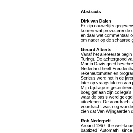
Abstracts
Dirk van Dalen
Er zijn nauwelijks gegeven
komen wat provocerende op
en daar wat commentaar op 
om nader op de schaarse g
Gerard Alberts
Vanaf het allereerste beg
Turing). De achtergrond va
Martin Davis goed beschre
Nederland heeft Freudenthal
rekenautomaten en program
Serieus werd het in de jar
later op vraagstukken van
Mijn bijdrage is gecentree
boeg gaf aan zijn collega'
waar de basis werd gelegd
uitoefenen. De voordracht 
voordracht was nog wonderli
zien dat Van Wijngaarden 
Rob Nederpelt
Around 1967, the well-kno
baptized `Automath', since