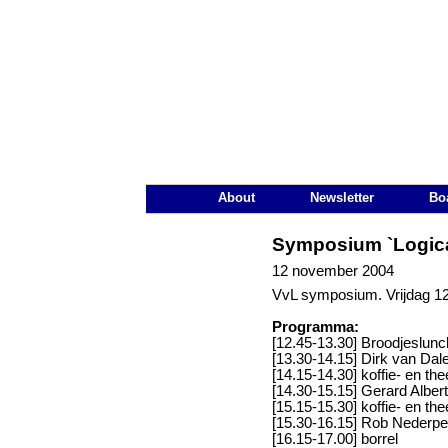
De Nederlandse Vereniging voo
Main Page Navigation
About
Newsletter
Bo
Symposium `Logica 
12 november 2004
VvL symposium. Vrijdag 12
Programma:
[12.45-13.30] Broodjeslun
[13.30-14.15] Dirk van Dal
[14.15-14.30] koffie- en th
[14.30-15.15] Gerard Alber
[15.15-15.30] koffie- en th
[15.30-16.15] Rob Nederpe
[16.15-17.00] borrel