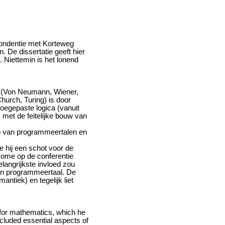
spondentie met Korteweg
De dissertatie geeft hier
 Niettemin is het lonend
s (Von Neumann, Wiener,
hurch, Turing) is door
oegepaste logica (vanuit
 met de feitelijke bouw van
rp van programmeertalen en
e hij een schot voor de
Rome op de conferentie
angrijkste invloed zou
van programmeertaal. De
ntiek) en tegelijk liet
for mathematics, which he
cluded essential aspects of