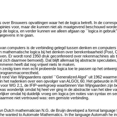
s over Brouwers opvattingen waar het de logica betreft. In de corre
inies voor, maar die kunnen niet als maatgevend beschouwd worden. 
de logica, en verder kunnen we alleen afgaan op ``logica in gebruik".
egevens in te gaan.
in van computers is de verbinding gelegd tussen denken en computer
n mathematische logica bij het denken over berekenbaarheid (Post, C
ven. Er wordt rond 1950 druk geconfereerd over rekenmachines als t
 zich daarmee bemoeid). Dat blijft allemaal bij abstracte speculaties,
meren heeft dat nog vrijwel niets te maken.
en zestig toen men echt probeerde logica toe te passen op het ontwe
 programmacorrectheid.
rd rond Van Wijngaardens opstel ``Generalized Algol'' uit 1962 waarme
s in het nadenken over een opvolger van ALGOL 60. Het gebeurde in 
 voor WG 2.1, de IFIP-werkgroep waarbinnen Van Wijngaarden zijn bel
was wonderlijk omdat hij heel ver ging in de abstractie van het idee 
jker omdat hij duidelijk vroeg om logica (en noties van syntax en sema
daarmee niet vertrouwd was: een gemiste verbinding.
wn Dutch mathematician N.G. de Bruijn developed a formal language 
 he wanted to Automate Mathematics. In the language Automath he in