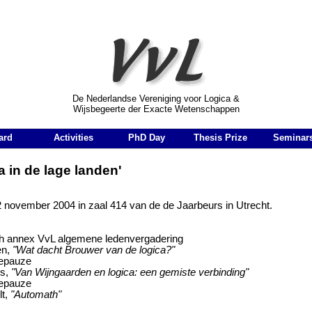
r Logica & Wijsbegeerte der Exacte Wetenschappen
De Nederlandse Vereniging voor Logica &
Wijsbegeerte der Exacte Wetenschappen
ard
Activities
PhD Day
Thesis Prize
Seminar
in de lage landen'
 november 2004 in zaal 414 van de de Jaarbeurs in Utrecht.
ch annex VvL algemene ledenvergadering
en,
"Wat dacht Brouwer van de logica?"
eepauze
ts,
"Van Wijngaarden en logica: een gemiste verbinding"
eepauze
lt,
"Automath"