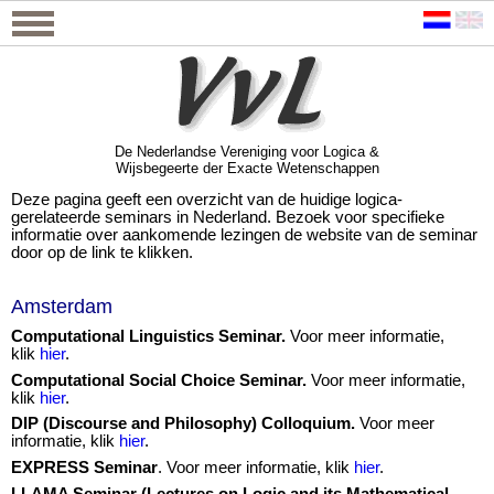
De Nederlandse Vereniging voor Logica &
Wijsbegeerte der Exacte Wetenschappen
De Nederlandse Vereniging voor Logica &
Wijsbegeerte der Exacte Wetenschappen
Deze pagina geeft een overzicht van de huidige logica-
gerelateerde seminars in Nederland. Bezoek voor specifieke
informatie over aankomende lezingen de website van de seminar
door op de link te klikken.
Amsterdam
Computational Linguistics Seminar
.
Voor meer informatie,
klik
hier
.
Computational Social Choice Seminar.
Voor meer informatie,
klik
hier
.
DIP (Discourse and Philosophy) Colloquium.
Voor meer
informatie, klik
hier
.
EXPRESS Seminar
. Voor meer informatie, klik
hier
.
LLAMA Seminar (Lectures on Logic and its Mathematical